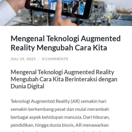
Mengenal Teknologi Augmented
Reality Mengubah Cara Kita
JULI 19, 2025
/
0 COMMENTS
Mengenal Teknologi Augmented Reality
Mengubah Cara Kita Berinteraksi dengan
Dunia Digital
Teknologi Augmented Reality (AR) semakin hari
semakin berkembang pesat dan mulai merambah
berbagai aspek kehidupan manusia. Dari hiburan,
pendidikan, hingga dunia bisnis, AR menawarkan