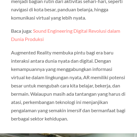
menjadi bagian rutin dari aktivitas sehari-hari, seperti
navigasi di kota besar, panduan belanja, hingga
komunikasi virtual yang lebih nyata.
Baca juga:
Sound Engineering Digital Revolusi dalam
Dunia Produksi
Augmented Reality membuka pintu bagi era baru
interaksi antara dunia nyata dan digital. Dengan
kemampuannya yang menggabungkan informasi
virtual ke dalam lingkungan nyata, AR memiliki potensi
besar untuk mengubah cara kita belajar, bekerja, dan
bermain. Walaupun masih ada tantangan yang harus di
atasi, perkembangan teknologi ini menjanjikan
pengalaman yang semakin imersif dan bermanfaat bagi
berbagai sektor kehidupan.