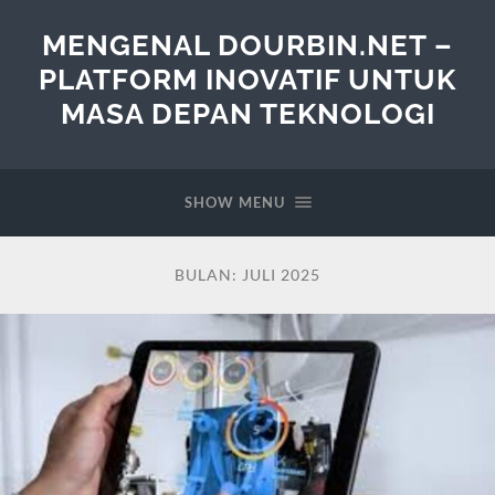
MENGENAL DOURBIN.NET –
PLATFORM INOVATIF UNTUK
MASA DEPAN TEKNOLOGI
SHOW MENU
BULAN:
JULI 2025