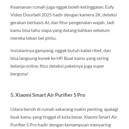
Keamanan rumah juga nggak boleh ketinggalan. Eufy
Video Doorbell 2025 hadir dengan kamera 2K, deteksi
gerakan berbasis AI, dan fitur pengenalan wajah. Jadi
kamu bisa tahu siapa yang datang bahkan sebelum
mereka tekan bel pintu.
Instalasinya gampang, nggak butuh kabel ribet, dan
bisa langsung konek ke HP. Buat kamu yang sering
belanja online, fitur deteksi paketnya juga super
berguna!
5.
Xiaomi Smart Air Purifier 5 Pro
Udara bersih di rumah sekarang makin penting, apalagi
buat kamu yang tinggal di kota besar. Xiaomi Smart Air
Purifier 5 Pro hadir dengan kemampuan menyaring