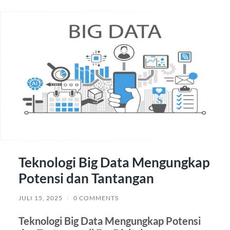
Teknologi Big Data Mengungkap
Potensi dan Tantangan
JULI 15, 2025
/
0 COMMENTS
Teknologi Big Data Mengungkap Potensi