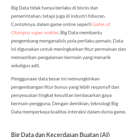
Big Data tidak hanya berlaku di bisnis dan
pemerintahan, tetapi juga di industri hiburan.
Contohnya, dalam game online seperti
Gates of
Olympus super scatter
, Big Data membantu
pengembang menganalisis pola perilaku pemain. Data
ini digunakan untuk meningkatkan fitur permainan dan
memastikan pengalaman bermain yang menarik
sekaligus adil.
Penggunaan data besar ini memungkinkan
pengembangan fitur bonus yang lebih responsif dan
penyesuaian tingkat kesulitan berdasarkan gaya
bermain pengguna. Dengan demikian, teknologi Big
Data memperkaya kualitas interaksi dalam dunia game.
Big Data dan Kecerdasan Buatan (AI)