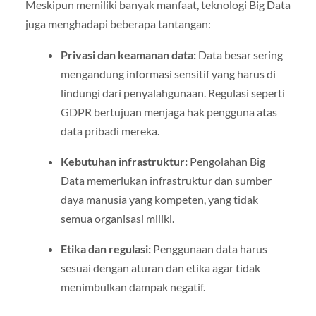
Meskipun memiliki banyak manfaat, teknologi Big Data
juga menghadapi beberapa tantangan:
Privasi dan keamanan data:
Data besar sering
mengandung informasi sensitif yang harus di
lindungi dari penyalahgunaan. Regulasi seperti
GDPR bertujuan menjaga hak pengguna atas
data pribadi mereka.
Kebutuhan infrastruktur:
Pengolahan Big
Data memerlukan infrastruktur dan sumber
daya manusia yang kompeten, yang tidak
semua organisasi miliki.
Etika dan regulasi:
Penggunaan data harus
sesuai dengan aturan dan etika agar tidak
menimbulkan dampak negatif.