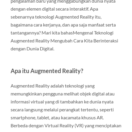
pengalaman baru yang menggabungkan dunia nyata
dengan elemen digital secara interaktif. Apa
sebenarnya teknologi Augmented Reality itu,
bagaimana cara kerjanya, dan apa saja manfaat serta
tantangannya? Mari kita bahasMengenal Teknologi
Augmented Reality Mengubah Cara Kita Berinteraksi
dengan Dunia Digital.
Apa itu Augmented Reality?
Augmented Reality adalah teknologi yang
memungkinkan pengguna melihat objek digital atau
informasi virtual yang di tambahkan ke dunia nyata
secara langsung melalui perangkat tertentu, seperti
smartphone, tablet, atau kacamata khusus AR.
Berbeda dengan Virtual Reality (VR) yang menciptakan