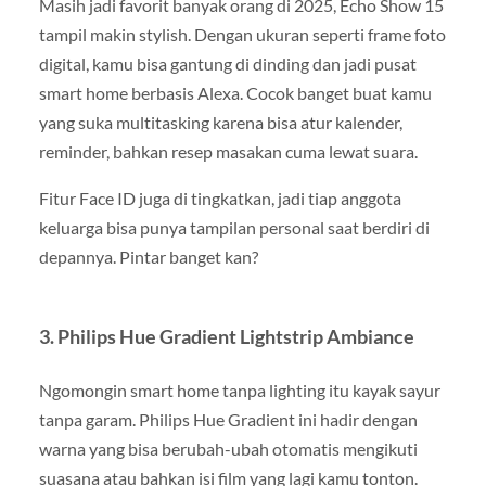
Masih jadi favorit banyak orang di 2025, Echo Show 15
tampil makin stylish. Dengan ukuran seperti frame foto
digital, kamu bisa gantung di dinding dan jadi pusat
smart home berbasis Alexa. Cocok banget buat kamu
yang suka multitasking karena bisa atur kalender,
reminder, bahkan resep masakan cuma lewat suara.
Fitur Face ID juga di tingkatkan, jadi tiap anggota
keluarga bisa punya tampilan personal saat berdiri di
depannya. Pintar banget kan?
3.
Philips Hue Gradient Lightstrip Ambiance
Ngomongin smart home tanpa lighting itu kayak sayur
tanpa garam. Philips Hue Gradient ini hadir dengan
warna yang bisa berubah-ubah otomatis mengikuti
suasana atau bahkan isi film yang lagi kamu tonton.