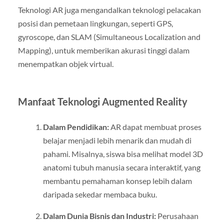
Teknologi AR juga mengandalkan teknologi pelacakan
posisi dan pemetaan lingkungan, seperti GPS,
gyroscope, dan SLAM (Simultaneous Localization and
Mapping), untuk memberikan akurasi tinggi dalam
menempatkan objek virtual.
Manfaat Teknologi Augmented Reality
Dalam Pendidikan:
AR dapat membuat proses
belajar menjadi lebih menarik dan mudah di
pahami. Misalnya, siswa bisa melihat model 3D
anatomi tubuh manusia secara interaktif, yang
membantu pemahaman konsep lebih dalam
daripada sekedar membaca buku.
Dalam Dunia Bisnis dan Industri:
Perusahaan