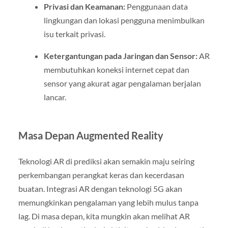
Privasi dan Keamanan:
Penggunaan data
lingkungan dan lokasi pengguna menimbulkan
isu terkait privasi.
Ketergantungan pada Jaringan dan Sensor:
AR
membutuhkan koneksi internet cepat dan
sensor yang akurat agar pengalaman berjalan
lancar.
Masa Depan Augmented Reality
Teknologi AR di prediksi akan semakin maju seiring
perkembangan perangkat keras dan kecerdasan
buatan. Integrasi AR dengan teknologi 5G akan
memungkinkan pengalaman yang lebih mulus tanpa
lag. Di masa depan, kita mungkin akan melihat AR