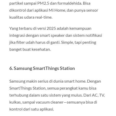
partikel sampai PM2.5 dan formaldehida. Bisa
dikontrol dari aplikasi Mi Home, dan punya sensor
kualitas udara real-time.
Yang terbaru di versi 2025 adalah kemampuan
integrasi dengan smart speaker dan sistem notifikasi
jika filter udah harus di ganti. Simple, tapi penting
banget buat kesehatan.
6.
Samsung SmartThings Station
Samsung makin serius di dunia smart home. Dengan
SmartThings Station, semua perangkat kamu bisa
terhubung dalam satu sistem yang mulus. Dari AC, TV,
kulkas, sampai vacuum cleaner—semuanya bisa di
kontrol dari satu aplikasi.