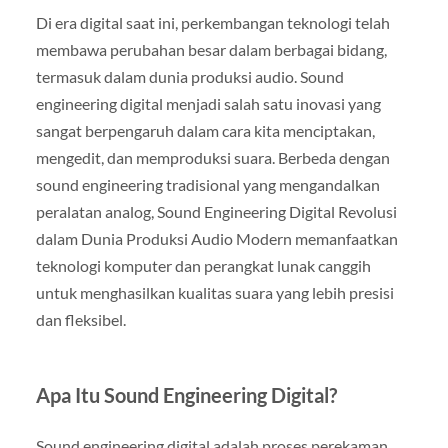
Di era digital saat ini, perkembangan teknologi telah
membawa perubahan besar dalam berbagai bidang,
termasuk dalam dunia produksi audio. Sound
engineering digital menjadi salah satu inovasi yang
sangat berpengaruh dalam cara kita menciptakan,
mengedit, dan memproduksi suara. Berbeda dengan
sound engineering tradisional yang mengandalkan
peralatan analog, Sound Engineering Digital Revolusi
dalam Dunia Produksi Audio Modern memanfaatkan
teknologi komputer dan perangkat lunak canggih
untuk menghasilkan kualitas suara yang lebih presisi
dan fleksibel.
Apa Itu Sound Engineering Digital?
Sound engineering digital adalah proses perekaman,