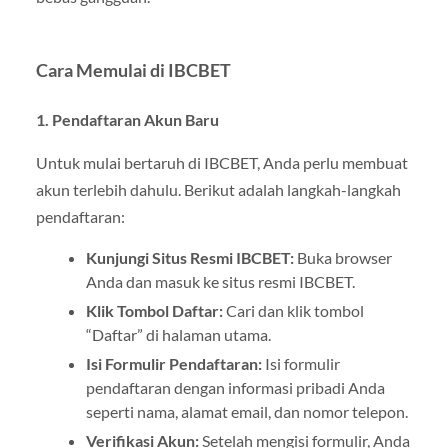
Cara Memulai di IBCBET
1. Pendaftaran Akun Baru
Untuk mulai bertaruh di IBCBET, Anda perlu membuat
akun terlebih dahulu. Berikut adalah langkah-langkah
pendaftaran:
Kunjungi Situs Resmi IBCBET:
Buka browser
Anda dan masuk ke situs resmi IBCBET.
Klik Tombol Daftar:
Cari dan klik tombol
“Daftar” di halaman utama.
Isi Formulir Pendaftaran:
Isi formulir
pendaftaran dengan informasi pribadi Anda
seperti nama, alamat email, dan nomor telepon.
Verifikasi Akun:
Setelah mengisi formulir, Anda