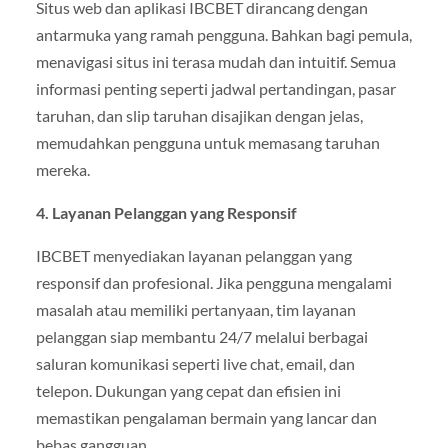
Situs web dan aplikasi IBCBET dirancang dengan
antarmuka yang ramah pengguna. Bahkan bagi pemula,
menavigasi situs ini terasa mudah dan intuitif. Semua
informasi penting seperti jadwal pertandingan, pasar
taruhan, dan slip taruhan disajikan dengan jelas,
memudahkan pengguna untuk memasang taruhan
mereka.
4. Layanan Pelanggan yang Responsif
IBCBET menyediakan layanan pelanggan yang
responsif dan profesional. Jika pengguna mengalami
masalah atau memiliki pertanyaan, tim layanan
pelanggan siap membantu 24/7 melalui berbagai
saluran komunikasi seperti live chat, email, dan
telepon. Dukungan yang cepat dan efisien ini
memastikan pengalaman bermain yang lancar dan
bebas gangguan.