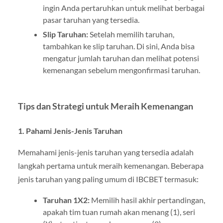
ingin Anda pertaruhkan untuk melihat berbagai
pasar taruhan yang tersedia.
Slip Taruhan:
Setelah memilih taruhan,
tambahkan ke slip taruhan. Di sini, Anda bisa
mengatur jumlah taruhan dan melihat potensi
kemenangan sebelum mengonfirmasi taruhan.
Tips dan Strategi untuk Meraih Kemenangan
1. Pahami Jenis-Jenis Taruhan
Memahami jenis-jenis taruhan yang tersedia adalah
langkah pertama untuk meraih kemenangan. Beberapa
jenis taruhan yang paling umum di IBCBET termasuk:
Taruhan 1X2:
Memilih hasil akhir pertandingan,
apakah tim tuan rumah akan menang (1), seri