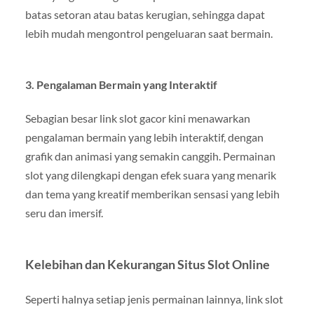
batas setoran atau batas kerugian, sehingga dapat
lebih mudah mengontrol pengeluaran saat bermain.
3. Pengalaman Bermain yang Interaktif
Sebagian besar link slot gacor kini menawarkan
pengalaman bermain yang lebih interaktif, dengan
grafik dan animasi yang semakin canggih. Permainan
slot yang dilengkapi dengan efek suara yang menarik
dan tema yang kreatif memberikan sensasi yang lebih
seru dan imersif.
Kelebihan dan Kekurangan Situs Slot Online
Seperti halnya setiap jenis permainan lainnya, link slot