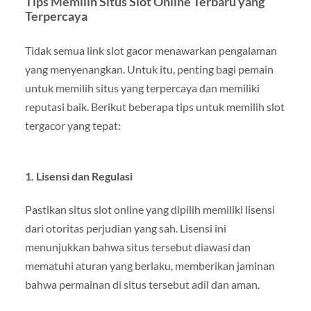
Tips Memilih Situs Slot Online Terbaru yang
Terpercaya
Tidak semua link slot gacor menawarkan pengalaman
yang menyenangkan. Untuk itu, penting bagi pemain
untuk memilih situs yang terpercaya dan memiliki
reputasi baik. Berikut beberapa tips untuk memilih slot
tergacor yang tepat:
1. Lisensi dan Regulasi
Pastikan situs slot online yang dipilih memiliki lisensi
dari otoritas perjudian yang sah. Lisensi ini
menunjukkan bahwa situs tersebut diawasi dan
mematuhi aturan yang berlaku, memberikan jaminan
bahwa permainan di situs tersebut adil dan aman.