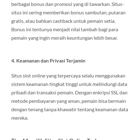
berbagai bonus dan promosi yang di tawarkan. Situs-
situs ini sering memberikan bonus sambutan, putaran
gratis, atau bahkan cashback untuk pemain setia.
Bonus ini tentunya menjadi nilai tambah bagi para
pemain yang ingin meraih keuntungan lebih besar.
4. Keamanan dan Privasi Terjamin
Situs slot online yang terpercaya selalu menggunakan
sistem keamanan tingkat tinggi untuk melindungi data
pribadi dan transaksi pemain. Dengan enkripsi SSL dan
metode pembayaran yang aman, pemain bisa bermain
dengan tenang tanpa khawatir tentang keamanan data
mereka.