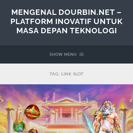
MENGENAL DOURBIN.NET –
PLATFORM INOVATIF UNTUK
MASA DEPAN TEKNOLOGI
SHOW MENU
TAG:
LINK SLOT