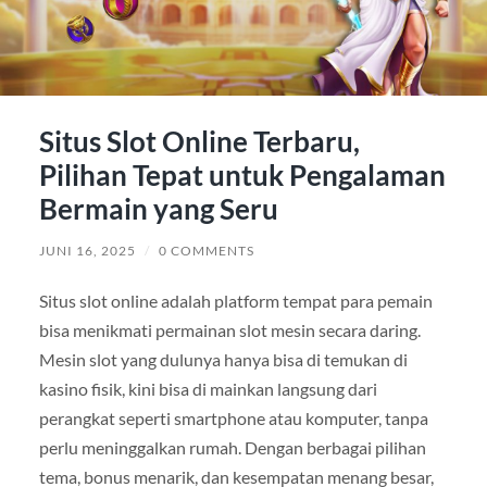
Situs Slot Online Terbaru,
Pilihan Tepat untuk Pengalaman
Bermain yang Seru
JUNI 16, 2025
/
0 COMMENTS
Situs slot online adalah platform tempat para pemain
bisa menikmati permainan slot mesin secara daring.
Mesin slot yang dulunya hanya bisa di temukan di
kasino fisik, kini bisa di mainkan langsung dari
perangkat seperti smartphone atau komputer, tanpa
perlu meninggalkan rumah. Dengan berbagai pilihan
tema, bonus menarik, dan kesempatan menang besar,