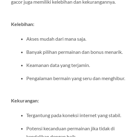
gacor juga memiliki kelebihan dan kekurangannya.
Kelebihan:
Akses mudah dari mana saja.
Banyak pilihan permainan dan bonus menarik.
Keamanan data yang terjamin.
Pengalaman bermain yang seru dan menghibur.
Kekurangan:
Tergantung pada koneksi internet yang stabil.
Potensi kecanduan permainan jika tidak di
kendalikan dengan baik.