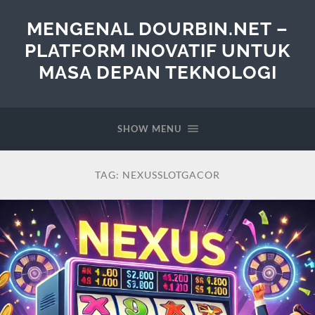
MENGENAL DOURBIN.NET –
PLATFORM INOVATIF UNTUK
MASA DEPAN TEKNOLOGI
SHOW MENU
TAG:
NEXUSSLOTGACOR