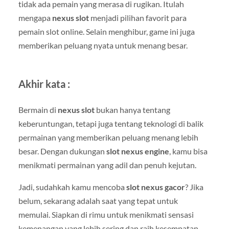
tidak ada pemain yang merasa di rugikan. Itulah
mengapa
nexus slot
menjadi pilihan favorit para
pemain slot online. Selain menghibur, game ini juga
memberikan peluang nyata untuk menang besar.
Akhir kata :
Bermain di
nexus slot
bukan hanya tentang
keberuntungan, tetapi juga tentang teknologi di balik
permainan yang memberikan peluang menang lebih
besar. Dengan dukungan
slot nexus engine
, kamu bisa
menikmati permainan yang adil dan penuh kejutan.
Jadi, sudahkah kamu mencoba
slot nexus gacor
? Jika
belum, sekarang adalah saat yang tepat untuk
memulai. Siapkan di rimu untuk menikmati sensasi
kemenangan yang lebih sering dan raih kesempatan