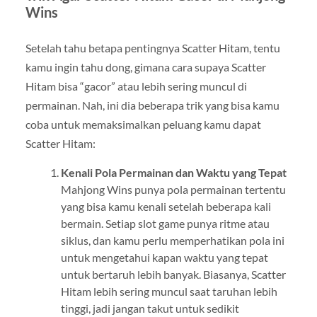
Wins
Setelah tahu betapa pentingnya Scatter Hitam, tentu
kamu ingin tahu dong, gimana cara supaya Scatter
Hitam bisa “gacor” atau lebih sering muncul di
permainan. Nah, ini dia beberapa trik yang bisa kamu
coba untuk memaksimalkan peluang kamu dapat
Scatter Hitam:
Kenali Pola Permainan dan Waktu yang Tepat
Mahjong Wins punya pola permainan tertentu
yang bisa kamu kenali setelah beberapa kali
bermain. Setiap slot game punya ritme atau
siklus, dan kamu perlu memperhatikan pola ini
untuk mengetahui kapan waktu yang tepat
untuk bertaruh lebih banyak. Biasanya, Scatter
Hitam lebih sering muncul saat taruhan lebih
tinggi, jadi jangan takut untuk sedikit