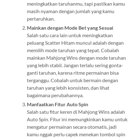
meningkatkan taruhanmu, tapi pastikan kamu
masih nyaman dengan jumlah yang kamu
pertaruhkan.
Mainkan dengan Mode Bet yang Sesuai
Salah satu cara lain untuk meningkatkan
peluang Scatter Hitam muncul adalah dengan
memilih mode taruhan yang tepat. Cobalah
mainkan Mahjong Wins dengan mode taruhan
yang lebih stabil. Jangan terlalu sering gonta-
ganti taruhan, karena ritme permainan bisa
terganggu. Cobalah untuk bermain dengan
taruhan yang lebih konsisten, dan lihat
bagaimana perubahannya.
Manfaatkan Fitur Auto Spin
Salah satu fitur keren di Mahjong Wins adalah
Auto Spin. Fitur ini memungkinkan kamu untuk
mengatur permainan secara otomatis, jadi
kamu nggak perlu capek menekan tombol spin