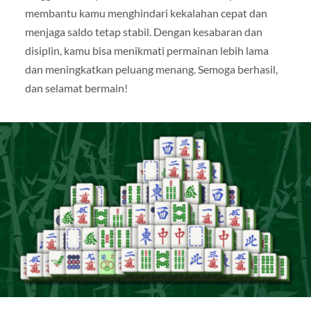
membantu kamu menghindari kekalahan cepat dan
menjaga saldo tetap stabil. Dengan kesabaran dan
disiplin, kamu bisa menikmati permainan lebih lama
dan meningkatkan peluang menang. Semoga berhasil,
dan selamat bermain!