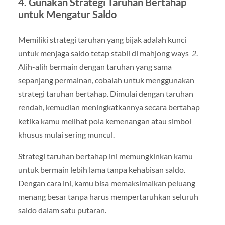
4.
Gunakan Strategi Taruhan Bertahap
untuk Mengatur Saldo
Memiliki strategi taruhan yang bijak adalah kunci
untuk menjaga saldo tetap stabil di mahjong ways
2
.
Alih-alih bermain dengan taruhan yang sama
sepanjang permainan, cobalah untuk menggunakan
strategi taruhan bertahap. Dimulai dengan taruhan
rendah, kemudian meningkatkannya secara bertahap
ketika kamu melihat pola kemenangan atau simbol
khusus mulai sering muncul.
Strategi taruhan bertahap ini memungkinkan kamu
untuk bermain lebih lama tanpa kehabisan saldo.
Dengan cara ini, kamu bisa memaksimalkan peluang
menang besar tanpa harus mempertaruhkan seluruh
saldo dalam satu putaran.