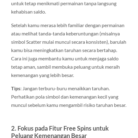
untuk tetap menikmati permainan tanpa langsung
kehabisan saldo.
Setelah kamu merasa lebih familiar dengan permainan
atau melihat tanda-tanda keberuntungan (misalnya
simbol Scatter mulai muncul secara konsisten), barulah
kamu bisa meningkatkan taruhan secara bertahap.
Cara ini juga membantu kamu untuk menjaga saldo
tetap aman, sambil membuka peluang untuk meraih
kemenangan yang lebih besar.
Tips
: Jangan terburu-buru menaikkan taruhan.
Perhatikan pola simbol dan kemenangan kecil yang
muncul sebelum kamu mengambil risiko taruhan besar.
2.
Fokus pada Fitur Free Spins untuk
Peluang Kemenangan Besar