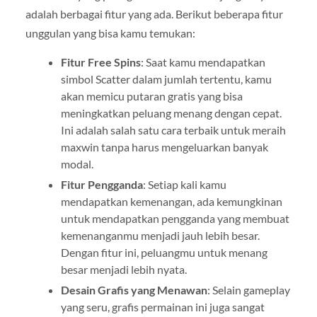
adalah berbagai fitur yang ada. Berikut beberapa fitur
unggulan yang bisa kamu temukan:
Fitur Free Spins
: Saat kamu mendapatkan
simbol Scatter dalam jumlah tertentu, kamu
akan memicu putaran gratis yang bisa
meningkatkan peluang menang dengan cepat.
Ini adalah salah satu cara terbaik untuk meraih
maxwin tanpa harus mengeluarkan banyak
modal.
Fitur Pengganda
: Setiap kali kamu
mendapatkan kemenangan, ada kemungkinan
untuk mendapatkan pengganda yang membuat
kemenanganmu menjadi jauh lebih besar.
Dengan fitur ini, peluangmu untuk menang
besar menjadi lebih nyata.
Desain Grafis yang Menawan
: Selain gameplay
yang seru, grafis permainan ini juga sangat