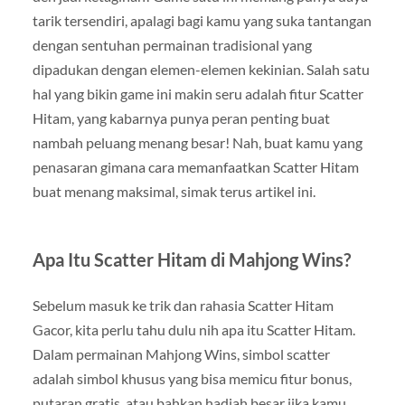
tarik tersendiri, apalagi bagi kamu yang suka tantangan
dengan sentuhan permainan tradisional yang
dipadukan dengan elemen-elemen kekinian. Salah satu
hal yang bikin game ini makin seru adalah fitur Scatter
Hitam, yang kabarnya punya peran penting buat
nambah peluang menang besar! Nah, buat kamu yang
penasaran gimana cara memanfaatkan Scatter Hitam
buat menang maksimal, simak terus artikel ini.
Apa Itu Scatter Hitam di Mahjong Wins?
Sebelum masuk ke trik dan rahasia Scatter Hitam
Gacor, kita perlu tahu dulu nih apa itu Scatter Hitam.
Dalam permainan Mahjong Wins, simbol scatter
adalah simbol khusus yang bisa memicu fitur bonus,
putaran gratis, atau bahkan hadiah besar jika kamu