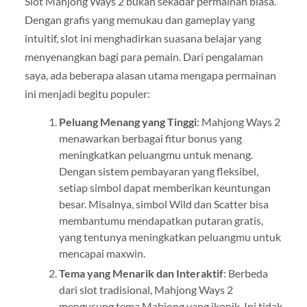
Slot Mahjong Ways 2 bukan sekadar permainan biasa.
Dengan grafis yang memukau dan gameplay yang
intuitif, slot ini menghadirkan suasana belajar yang
menyenangkan bagi para pemain. Dari pengalaman
saya, ada beberapa alasan utama mengapa permainan
ini menjadi begitu populer:
Peluang Menang yang Tinggi
: Mahjong Ways 2
menawarkan berbagai fitur bonus yang
meningkatkan peluangmu untuk menang.
Dengan sistem pembayaran yang fleksibel,
setiap simbol dapat memberikan keuntungan
besar. Misalnya, simbol Wild dan Scatter bisa
membantumu mendapatkan putaran gratis,
yang tentunya meningkatkan peluangmu untuk
mencapai maxwin.
Tema yang Menarik dan Interaktif
: Berbeda
dari slot tradisional, Mahjong Ways 2
mengusung tema Mahjong yang ikonik. Ini tidak