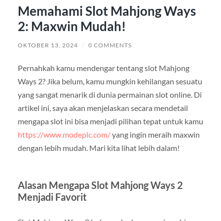
Memahami Slot Mahjong Ways
2: Maxwin Mudah!
OKTOBER 13, 2024
/
0 COMMENTS
Pernahkah kamu mendengar tentang slot Mahjong
Ways 2? Jika belum, kamu mungkin kehilangan sesuatu
yang sangat menarik di dunia permainan slot online. Di
artikel ini, saya akan menjelaskan secara mendetail
mengapa slot ini bisa menjadi pilihan tepat untuk kamu
https://www.modeplc.com/
yang ingin meraih maxwin
dengan lebih mudah. Mari kita lihat lebih dalam!
Alasan Mengapa Slot Mahjong Ways 2
Menjadi Favorit