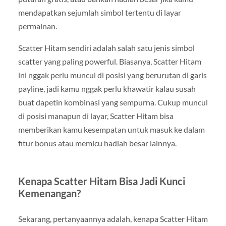
mendapatkan sejumlah simbol tertentu di layar
permainan.
Scatter Hitam sendiri adalah salah satu jenis simbol
scatter yang paling powerful. Biasanya, Scatter Hitam
ini nggak perlu muncul di posisi yang berurutan di garis
payline, jadi kamu nggak perlu khawatir kalau susah
buat dapetin kombinasi yang sempurna. Cukup muncul
di posisi manapun di layar, Scatter Hitam bisa
memberikan kamu kesempatan untuk masuk ke dalam
fitur bonus atau memicu hadiah besar lainnya.
Kenapa Scatter Hitam Bisa Jadi Kunci
Kemenangan?
Sekarang, pertanyaannya adalah, kenapa Scatter Hitam