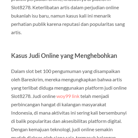
Slot8278. Keterlibatan artis dalam perjudian online
bukanlah isu baru, namun kasus kali ini menarik
perhatian publik karena reputasi dan popularitas sang
artis.
Kasus Judi Online yang Menghebohkan
Dalam
slot bet 100
pengumuman yang disampaikan
oleh Bareskrim, mereka mengungkapkan bahwa artis
yang terlibat diduga menggunakan platform judi online
Slot8278. Judi online
woy99 link
telah menjadi
perbincangan hangat di kalangan masyarakat
Indonesia, di mana aktivitas ini sering kali bersembunyi
di balik popularitas dan aksesibilitas platform digital.
Dengan kemajuan teknologi, judi online semakin
mudah diakses oleh siapa saja, termasuk kalangan