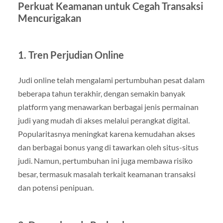
Perkuat Keamanan untuk Cegah Transaksi
Mencurigakan
1.
Tren Perjudian Online
Judi online telah mengalami pertumbuhan pesat dalam
beberapa tahun terakhir, dengan semakin banyak
platform yang menawarkan berbagai jenis permainan
judi yang mudah di akses melalui perangkat digital.
Popularitasnya meningkat karena kemudahan akses
dan berbagai bonus yang di tawarkan oleh situs-situs
judi. Namun, pertumbuhan ini juga membawa risiko
besar, termasuk masalah terkait keamanan transaksi
dan potensi penipuan.