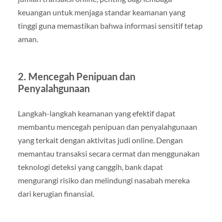
keuangan untuk menjaga standar keamanan yang
tinggi guna memastikan bahwa informasi sensitif tetap
aman.
2.
Mencegah Penipuan dan
Penyalahgunaan
Langkah-langkah keamanan yang efektif dapat
membantu mencegah penipuan dan penyalahgunaan
yang terkait dengan aktivitas judi online. Dengan
memantau transaksi secara cermat dan menggunakan
teknologi deteksi yang canggih, bank dapat
mengurangi risiko dan melindungi nasabah mereka
dari kerugian finansial.