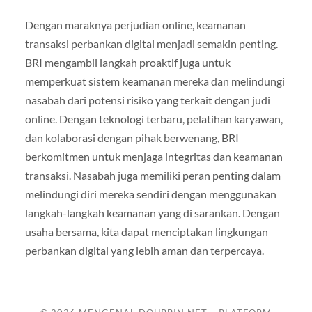
Dengan maraknya perjudian online, keamanan
transaksi perbankan digital menjadi semakin penting.
BRI mengambil langkah proaktif juga untuk
memperkuat sistem keamanan mereka dan melindungi
nasabah dari potensi risiko yang terkait dengan judi
online. Dengan teknologi terbaru, pelatihan karyawan,
dan kolaborasi dengan pihak berwenang, BRI
berkomitmen untuk menjaga integritas dan keamanan
transaksi. Nasabah juga memiliki peran penting dalam
melindungi diri mereka sendiri dengan menggunakan
langkah-langkah keamanan yang di sarankan. Dengan
usaha bersama, kita dapat menciptakan lingkungan
perbankan digital yang lebih aman dan terpercaya.