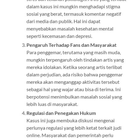
dalam kasus ini mungkin menghadapi stigma
sosial yang berat, termasuk komentar negatif
dari media dan publik. Hal ini dapat
menyebabkan masalah kesehatan mental
seperti kecemasan dan depresi.
Pengaruh Terhadap Fans dan Masyarakat
Para penggemar, terutama yang masih muda,
mungkin terpengaruh oleh tindakan artis yang
mereka idolakan. Ketika seorang artis terlibat
dalam perjudian, ada risiko bahwa penggemar
mereka akan menganggap aktivitas tersebut
sebagai hal yang wajar atau bisa di terima. Ini
berpotensi menimbulkan masalah sosial yang
lebih luas di masyarakat.
Regulasi dan Penegakan Hukum
Kasus ini juga membuka diskusi mengenai
perlunya regulasi yang lebih ketat terkait judi
online. Masyarakat dan pemerintah perlu