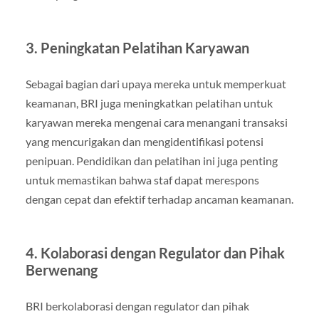
3.
Peningkatan Pelatihan Karyawan
Sebagai bagian dari upaya mereka untuk memperkuat
keamanan, BRI juga meningkatkan pelatihan untuk
karyawan mereka mengenai cara menangani transaksi
yang mencurigakan dan mengidentifikasi potensi
penipuan. Pendidikan dan pelatihan ini juga penting
untuk memastikan bahwa staf dapat merespons
dengan cepat dan efektif terhadap ancaman keamanan.
4.
Kolaborasi dengan Regulator dan Pihak
Berwenang
BRI berkolaborasi dengan regulator dan pihak