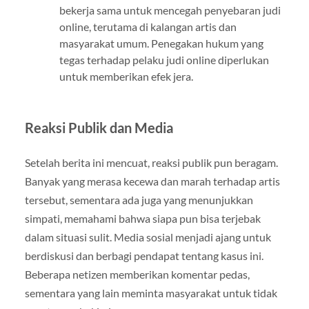
bekerja sama untuk mencegah penyebaran judi
online, terutama di kalangan artis dan
masyarakat umum. Penegakan hukum yang
tegas terhadap pelaku judi online diperlukan
untuk memberikan efek jera.
Reaksi Publik dan Media
Setelah berita ini mencuat, reaksi publik pun beragam.
Banyak yang merasa kecewa dan marah terhadap artis
tersebut, sementara ada juga yang menunjukkan
simpati, memahami bahwa siapa pun bisa terjebak
dalam situasi sulit. Media sosial menjadi ajang untuk
berdiskusi dan berbagi pendapat tentang kasus ini.
Beberapa netizen memberikan komentar pedas,
sementara yang lain meminta masyarakat untuk tidak