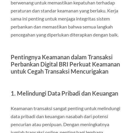
berwenang untuk memastikan kepatuhan terhadap
peraturan dan standar keamanan yang berlaku. Kerja
sama ini penting untuk menjaga integritas sistem
perbankan dan memastikan bahwa semua langkah
pencegahan yang diperlukan diterapkan dengan baik.
Pentingnya Keamanan dalam Transaksi
Perbankan Digital BRI Perkuat Keamanan
untuk Cegah Transaksi Mencurigakan
1.
Melindungi Data Pribadi dan Keuangan
Keamanan transaksi sangat penting untuk melindungi
data pribadi dan keuangan nasabah dari potensi
pencurian atau penipuan. Dengan meningkatnya
jumlah transaksi online, penting bagi lembaga