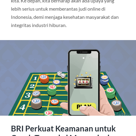
kita. Ke depan, kita berharap akan ada upaya yang
lebih serius untuk memberantas judi online di
Indonesia, demi menjaga kesehatan masyarakat dan
integritas industri hiburan.
BRI Perkuat Keamanan untuk