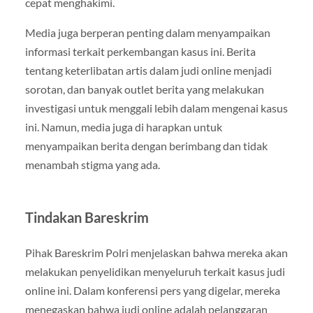
cepat menghakimi.
Media juga berperan penting dalam menyampaikan
informasi terkait perkembangan kasus ini. Berita
tentang keterlibatan artis dalam judi online menjadi
sorotan, dan banyak outlet berita yang melakukan
investigasi untuk menggali lebih dalam mengenai kasus
ini. Namun, media juga di harapkan untuk
menyampaikan berita dengan berimbang dan tidak
menambah stigma yang ada.
Tindakan Bareskrim
Pihak Bareskrim Polri menjelaskan bahwa mereka akan
melakukan penyelidikan menyeluruh terkait kasus judi
online ini. Dalam konferensi pers yang digelar, mereka
menegaskan bahwa judi online adalah pelanggaran