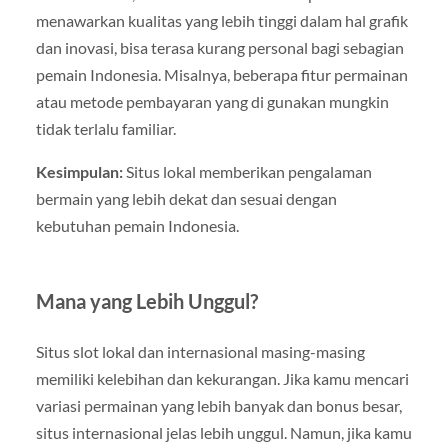
menawarkan kualitas yang lebih tinggi dalam hal grafik
dan inovasi, bisa terasa kurang personal bagi sebagian
pemain Indonesia. Misalnya, beberapa fitur permainan
atau metode pembayaran yang di gunakan mungkin
tidak terlalu familiar.
Kesimpulan:
Situs lokal memberikan pengalaman
bermain yang lebih dekat dan sesuai dengan
kebutuhan pemain Indonesia.
Mana yang Lebih Unggul?
Situs slot lokal dan internasional masing-masing
memiliki kelebihan dan kekurangan. Jika kamu mencari
variasi permainan yang lebih banyak dan bonus besar,
situs internasional jelas lebih unggul. Namun, jika kamu