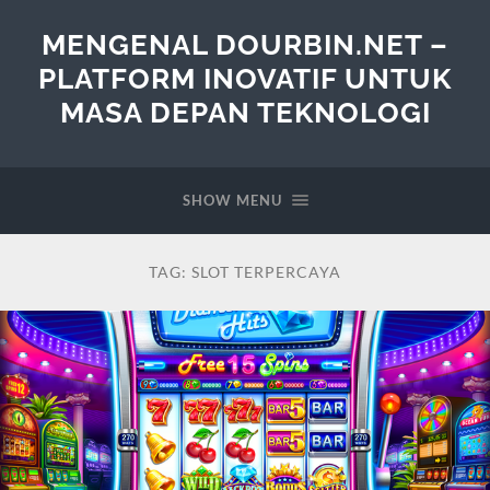
MENGENAL DOURBIN.NET –
PLATFORM INOVATIF UNTUK
MASA DEPAN TEKNOLOGI
SHOW MENU
TAG:
SLOT TERPERCAYA