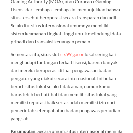
Gaming Authority (MGA), atau Curacao eGaming.
Lisensi dari lembaga-lembaga ini menunjukkan bahwa
situs tersebut beroperasi secara transparan dan adil.
Selain itu, situs internasional umumnya memiliki
sistem keamanan tingkat tinggi untuk melindungi data
pribadi dan transaksi keuangan pemain.
Sementara itu, situs slot
crs99 gacor
lokal sering kali
menghadapi tantangan terkait lisensi, karena banyak
dari mereka beroperasi di luar pengawasan badan
pengatur yang diakui secara internasional. Ini bukan
berarti situs lokal selalu tidak aman, namun kamu
harus lebih berhati-hati dan memilih situs lokal yang
memiliki reputasi baik serta sudah memiliki izin dari
pemerintah setempat atau badan pengawas perjudian
yang sah.
Kesimpulan:
Secara umum, situs internasional memiliki