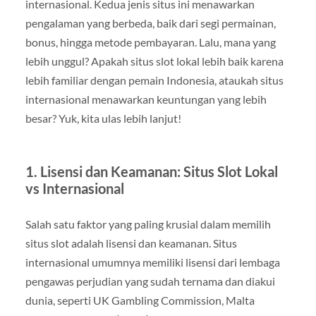
internasional. Kedua jenis situs ini menawarkan
pengalaman yang berbeda, baik dari segi permainan,
bonus, hingga metode pembayaran. Lalu, mana yang
lebih unggul? Apakah situs slot lokal lebih baik karena
lebih familiar dengan pemain Indonesia, ataukah situs
internasional menawarkan keuntungan yang lebih
besar? Yuk, kita ulas lebih lanjut!
1.
Lisensi dan Keamanan: Situs Slot Lokal
vs Internasional
Salah satu faktor yang paling krusial dalam memilih
situs slot adalah lisensi dan keamanan. Situs
internasional umumnya memiliki lisensi dari lembaga
pengawas perjudian yang sudah ternama dan diakui
dunia, seperti UK Gambling Commission, Malta