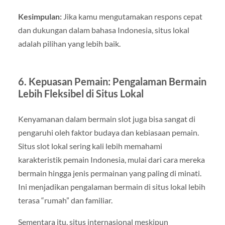
Kesimpulan:
Jika kamu mengutamakan respons cepat
dan dukungan dalam bahasa Indonesia, situs lokal
adalah pilihan yang lebih baik.
6.
Kepuasan Pemain: Pengalaman Bermain
Lebih Fleksibel di Situs Lokal
Kenyamanan dalam bermain slot juga bisa sangat di
pengaruhi oleh faktor budaya dan kebiasaan pemain.
Situs slot lokal sering kali lebih memahami
karakteristik pemain Indonesia, mulai dari cara mereka
bermain hingga jenis permainan yang paling di minati.
Ini menjadikan pengalaman bermain di situs lokal lebih
terasa “rumah” dan familiar.
Sementara itu, situs internasional meskipun