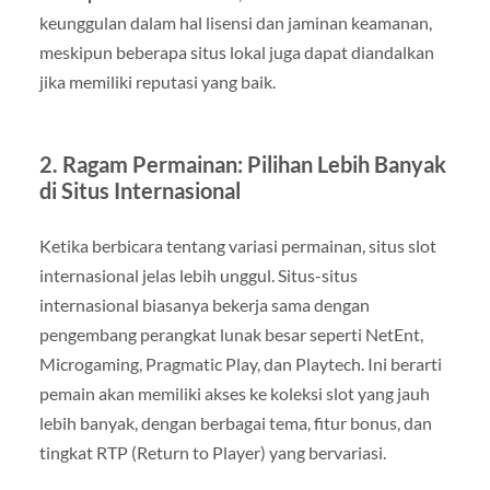
keunggulan dalam hal lisensi dan jaminan keamanan,
meskipun beberapa situs lokal juga dapat diandalkan
jika memiliki reputasi yang baik.
2.
Ragam Permainan: Pilihan Lebih Banyak
di Situs Internasional
Ketika berbicara tentang variasi permainan, situs slot
internasional jelas lebih unggul. Situs-situs
internasional biasanya bekerja sama dengan
pengembang perangkat lunak besar seperti NetEnt,
Microgaming, Pragmatic Play, dan Playtech. Ini berarti
pemain akan memiliki akses ke koleksi slot yang jauh
lebih banyak, dengan berbagai tema, fitur bonus, dan
tingkat RTP (Return to Player) yang bervariasi.