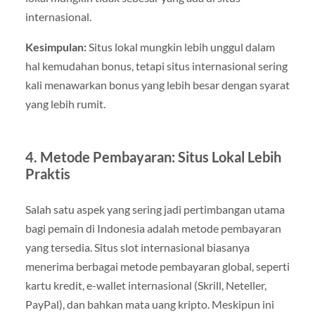
internasional.
Kesimpulan:
Situs lokal mungkin lebih unggul dalam
hal kemudahan bonus, tetapi situs internasional sering
kali menawarkan bonus yang lebih besar dengan syarat
yang lebih rumit.
4.
Metode Pembayaran: Situs Lokal Lebih
Praktis
Salah satu aspek yang sering jadi pertimbangan utama
bagi pemain di Indonesia adalah metode pembayaran
yang tersedia. Situs slot internasional biasanya
menerima berbagai metode pembayaran global, seperti
kartu kredit, e-wallet internasional (Skrill, Neteller,
PayPal), dan bahkan mata uang kripto. Meskipun ini