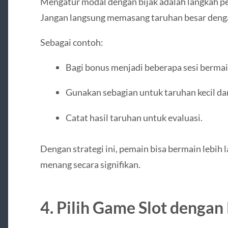
Mengatur modal dengan bijak adalah langkah pe
Jangan langsung memasang taruhan besar denga
Sebagai contoh:
Bagi bonus menjadi beberapa sesi bermai
Gunakan sebagian untuk taruhan kecil d
Catat hasil taruhan untuk evaluasi.
Dengan strategi ini, pemain bisa bermain lebi
menang secara signifikan.
4. Pilih Game Slot dengan