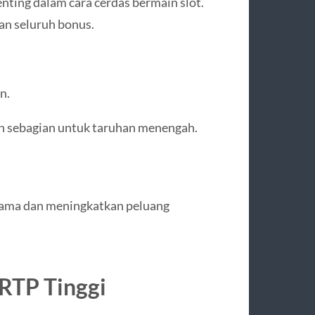
nting dalam cara cerdas bermain slot.
n seluruh bonus.
n.
an sebagian untuk taruhan menengah.
h lama dan meningkatkan peluang
 RTP Tinggi