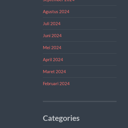
Agustus 2024
Juli 2024
Juni 2024
Mei 2024
April 2024
Maret 2024
Februari 2024
Categories