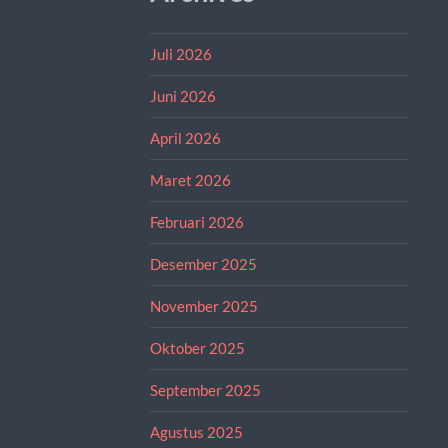
Juli 2026
Juni 2026
April 2026
Maret 2026
Februari 2026
Desember 2025
November 2025
Oktober 2025
September 2025
Agustus 2025