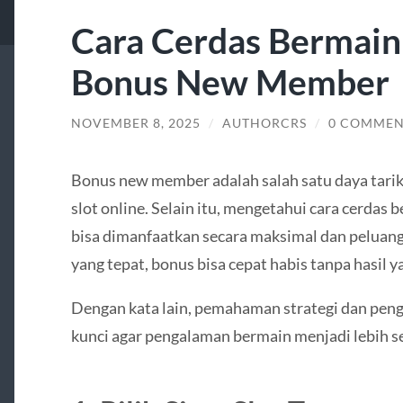
Cara Cerdas Bermain 
Bonus New Member
NOVEMBER 8, 2025
/
AUTHORCRS
/
0 COMMEN
Bonus new member adalah salah satu daya tarik 
slot online. Selain itu, mengetahui cara cerdas 
bisa dimanfaatkan secara maksimal dan peluan
yang tepat, bonus bisa cepat habis tanpa hasil
Dengan kata lain, pemahaman strategi dan pen
kunci agar pengalaman bermain menjadi lebih 