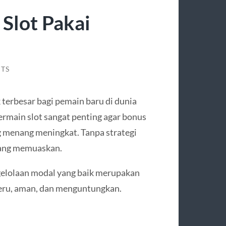
Slot Pakai
TS
terbesar bagi pemain baru di dunia
bermain slot sangat penting agar bonus
g menang meningkat. Tanpa strategi
 yang memuaskan.
gelolaan modal yang baik merupakan
seru, aman, dan menguntungkan.