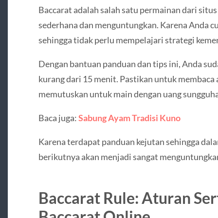
Baccarat adalah salah satu permainan dari situs 
sederhana dan menguntungkan. Karena Anda cuk
sehingga tidak perlu mempelajari strategi keme
Dengan bantuan panduan dan tips ini, Anda su
kurang dari 15 menit. Pastikan untuk membaca ar
memutuskan untuk main dengan uang sungguha
Baca juga:
Sabung Ayam Tradisi Kuno
Karena terdapat panduan kejutan sehingga dal
berikutnya akan menjadi sangat menguntungkan
Baccarat Rule: Aturan Se
Baccarat Online