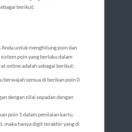
ebagai berikut:
a Anda untuk menghitung poin dan
sistem poin yang berlaku dalam
t online adalah sebagai berikut:
u berwajah semua di berikan poin 0
ngan dengan nilai sepadan dengan
kan poin 1 dalam penilaian kartu.
t, maka hanya digit terakhir yang di