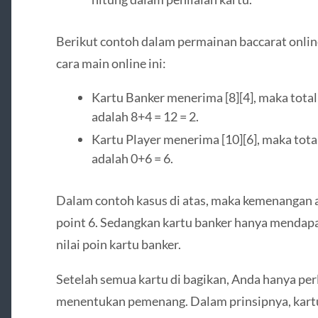
Berikut contoh dalam permainan baccarat onlin
cara main online ini:
Kartu Banker menerima [8][4], maka total 
adalah 8+4 = 12 = 2.
Kartu Player menerima [10][6], maka total
adalah 0+6 = 6.
Dalam contoh kasus di atas, maka kemenangan ak
point 6. Sedangkan kartu banker hanya mendapatk
nilai poin kartu banker.
Setelah semua kartu di bagikan, Anda hanya per
menentukan pemenang. Dalam prinsipnya, kartu 