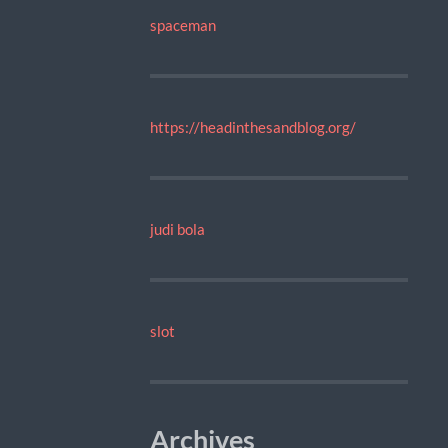
spaceman
https://headinthesandblog.org/
judi bola
slot
Archives