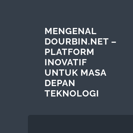
MENGENAL
DOURBIN.NET –
PLATFORM
INOVATIF
UNTUK MASA
DEPAN
TEKNOLOGI