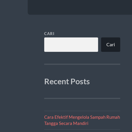
CARI
Cari
Recent Posts
Cara Efektif Mengelola Sampah Rumah
Tangga Secara Mandiri