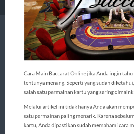
Cara Main Baccarat Online jika Anda ingin tahu 
tentunya menang. Seperti yang sudah diketahui
salah satu permainan kartu yang sering dimaink
Melalui artikel ini tidak hanya Anda akan mempe
satu permainan paling menarik. Karena sebelu
kartu, Anda dipastikan sudah memahami cara 