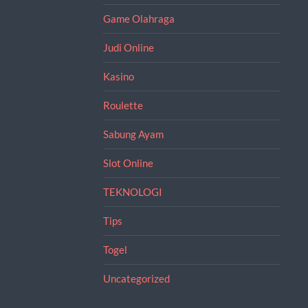
Game Olahraga
Judi Online
Kasino
Roulette
Sabung Ayam
Slot Online
TEKNOLOGI
Tips
Togel
Uncategorized