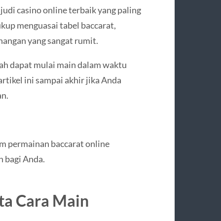
judi casino online terbaik yang paling
up menguasai tabel baccarat,
nangan yang sangat rumit.
dah dapat mulai main dalam waktu
tikel ini sampai akhir jika Anda
n.
am permainan baccarat online
 bagi Anda.
rta Cara Main