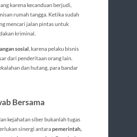
utang karena kecanduan berjudi,
nisan rumah tangga. Ketika sudah
ng mencari jalan pintas untuk
dakan kriminal.
angan sosial
, karena pelaku bisnis
ar dari penderitaan orang lain.
ekalahan dan hutang, para bandar
wab Bersama
dan kejahatan siber bukanlah tugas
perlukan sinergi antara
pemerintah,