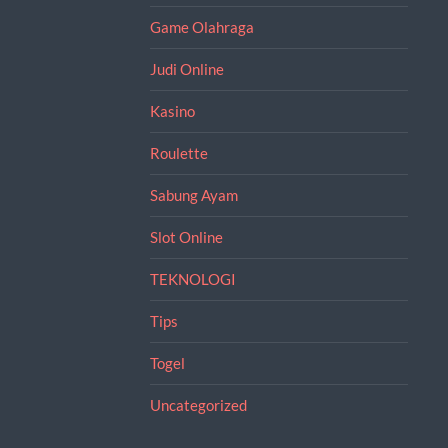
Game Olahraga
Judi Online
Kasino
Roulette
Sabung Ayam
Slot Online
TEKNOLOGI
Tips
Togel
Uncategorized