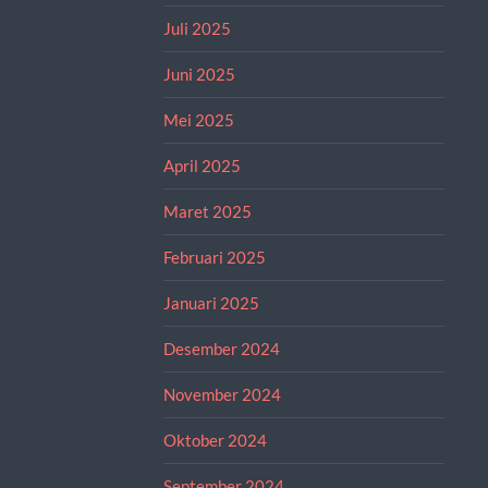
Juli 2025
Juni 2025
Mei 2025
April 2025
Maret 2025
Februari 2025
Januari 2025
Desember 2024
November 2024
Oktober 2024
September 2024