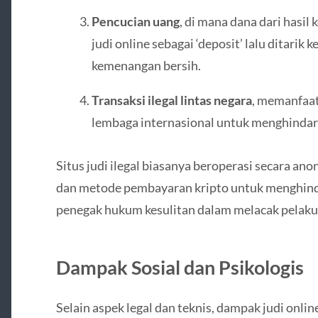
Pencucian uang
, di mana dana dari hasi
judi online sebagai ‘deposit’ lalu ditari
kemenangan bersih.
Transaksi ilegal lintas negara
, memanfaat
lembaga internasional untuk menghindari
Situs judi ilegal biasanya beroperasi secara an
dan metode pembayaran kripto untuk menghinda
penegak hukum kesulitan dalam melacak pelaku 
Dampak Sosial dan Psikologis
Selain aspek legal dan teknis, dampak judi onli