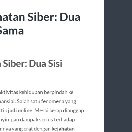
hatan Siber: Dua
 Sama
Siber: Dua Sisi
aktivitas kehidupan berpindah ke
nansial. Salah satu fenomena yang
ktik
judi online
. Meski kerap dianggap
enyimpan dampak serius terhadap
annya yang erat dengan
kejahatan