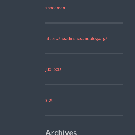
spaceman
https://headinthesandblog.org/
judi bola
slot
Archives