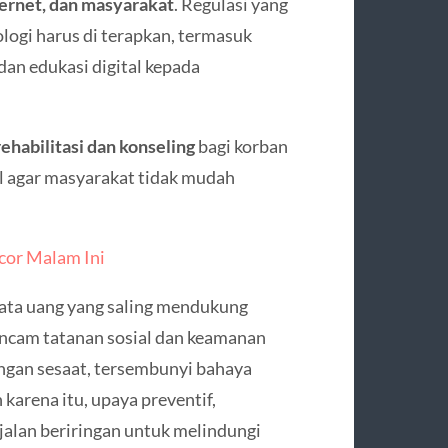
ernet, dan masyarakat
. Regulasi yang
logi harus di terapkan, termasuk
 dan edukasi digital kepada
rehabilitasi dan konseling
bagi korban
al agar masyarakat tidak mudah
cor Malam Ini
 mata uang yang saling mendukung
ncam tatanan sosial dan keamanan
angan sesaat, tersembunyi bahaya
karena itu, upaya preventif,
jalan beriringan untuk melindungi