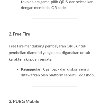
toko dalam game, pilih QRIS, dan selesaikan
dengan memindai QR code.
2.
Free Fire
Free Fire mendukung pembayaran QRIS untuk
pembelian diamond yang dapat digunakan untuk
karakter, skin, dan senjata.
Keunggulan:
Cashback dan diskon sering
ditawarkan oleh platform seperti Codashop.
3.
PUBG Mobile