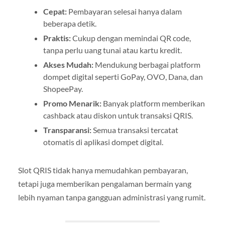
Cepat:
Pembayaran selesai hanya dalam
beberapa detik.
Praktis:
Cukup dengan memindai QR code,
tanpa perlu uang tunai atau kartu kredit.
Akses Mudah:
Mendukung berbagai platform
dompet digital seperti GoPay, OVO, Dana, dan
ShopeePay.
Promo Menarik:
Banyak platform memberikan
cashback atau diskon untuk transaksi QRIS.
Transparansi:
Semua transaksi tercatat
otomatis di aplikasi dompet digital.
Slot QRIS tidak hanya memudahkan pembayaran,
tetapi juga memberikan pengalaman bermain yang
lebih nyaman tanpa gangguan administrasi yang rumit.