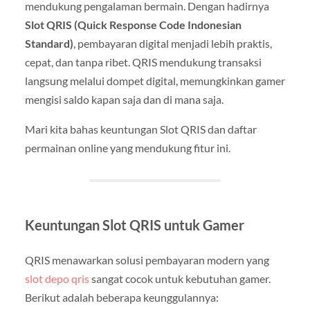
mendukung pengalaman bermain. Dengan hadirnya
Slot QRIS (Quick Response Code Indonesian
Standard)
, pembayaran digital menjadi lebih praktis,
cepat, dan tanpa ribet. QRIS mendukung transaksi
langsung melalui dompet digital, memungkinkan gamer
mengisi saldo kapan saja dan di mana saja.
Mari kita bahas keuntungan Slot QRIS dan daftar
permainan online yang mendukung fitur ini.
Keuntungan Slot QRIS untuk Gamer
QRIS menawarkan solusi pembayaran modern yang
slot depo qris
sangat cocok untuk kebutuhan gamer.
Berikut adalah beberapa keunggulannya: