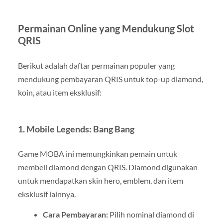
Permainan Online yang Mendukung Slot
QRIS
Berikut adalah daftar permainan populer yang
mendukung pembayaran QRIS untuk top-up diamond,
koin, atau item eksklusif:
1.
Mobile Legends: Bang Bang
Game MOBA ini memungkinkan pemain untuk
membeli diamond dengan QRIS. Diamond digunakan
untuk mendapatkan skin hero, emblem, dan item
eksklusif lainnya.
Cara Pembayaran:
Pilih nominal diamond di