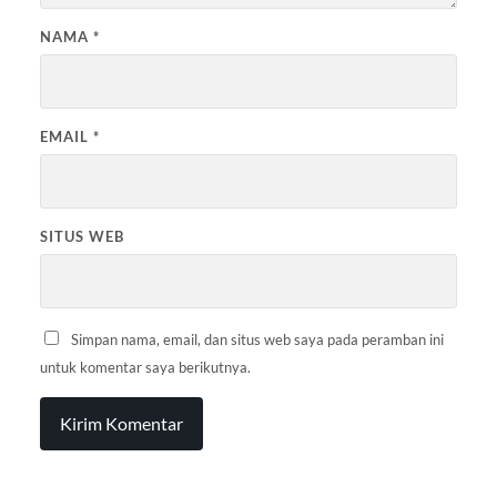
NAMA
*
EMAIL
*
SITUS WEB
Simpan nama, email, dan situs web saya pada peramban ini
untuk komentar saya berikutnya.