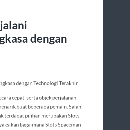
jalani
ngkasa dengan
ngkasa dengan Technologi Terakhir
ecara cepat, serta objek perjalanan
 menarik buat beberapa pemain. Salah
k terdapat pilihan merupakan Slots
nyaksikan bagaimana Slots Spaceman