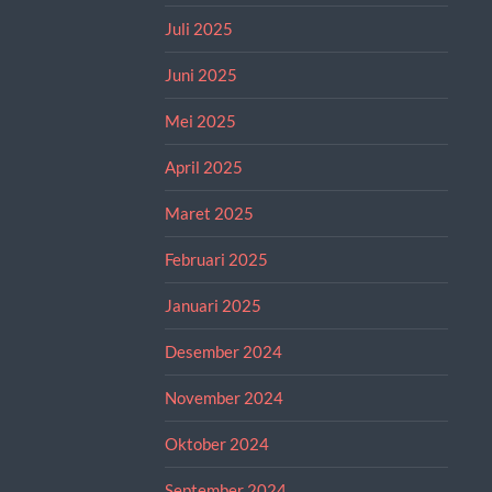
Juli 2025
Juni 2025
Mei 2025
April 2025
Maret 2025
Februari 2025
Januari 2025
Desember 2024
November 2024
Oktober 2024
September 2024