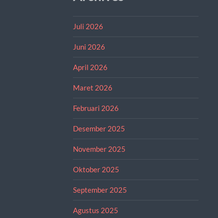
Juli 2026
Juni 2026
April 2026
Maret 2026
Februari 2026
Desember 2025
November 2025
Oktober 2025
September 2025
Agustus 2025