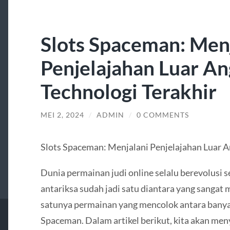
Slots Spaceman: Men
Penjelajahan Luar A
Technologi Terakhir
MEI 2, 2024
/
ADMIN
/
0 COMMENTS
Slots Spaceman: Menjalani Penjelajahan Luar A
Dunia permainan judi online selalu berevolusi s
antariksa sudah jadi satu diantara yang sangat
satunya permainan yang mencolok antara banya
Spaceman. Dalam artikel berikut, kita akan me