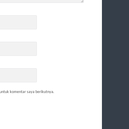
 untuk komentar saya berikutnya.