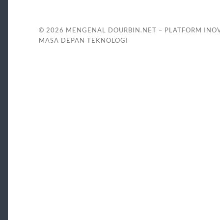
© 2026
MENGENAL DOURBIN.NET – PLATFORM INO
MASA DEPAN TEKNOLOGI