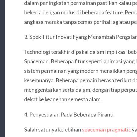
dalam peningkatan permainan pastikan kalau p
bekerja dengan mulus di beberapa feature. Pema
angkasa mereka tanpa cemas perihal lag atau per
3. Spek-Fitur Inovatif yang Menambah Pengal
Technologi terakhir dipakai dalam implikasi beb
Spaceman. Beberapa fitur seperti animasi yang l
sistem permainan yang modern menaikkan pen
kesemuanya. Beberapa pemain berasa terikut da
menggentarkan serta dalam, dengan tiap perpu
dekat ke keanehan semesta alam.
4. Penyesuaian Pada Beberapa Piranti
Salah satunya kelebihan
spaceman pragmatic
ya