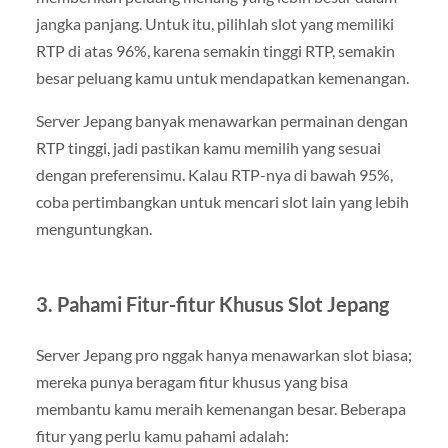
jangka panjang. Untuk itu, pilihlah slot yang memiliki
RTP di atas 96%, karena semakin tinggi RTP, semakin
besar peluang kamu untuk mendapatkan kemenangan.
Server Jepang banyak menawarkan permainan dengan
RTP tinggi, jadi pastikan kamu memilih yang sesuai
dengan preferensimu. Kalau RTP-nya di bawah 95%,
coba pertimbangkan untuk mencari slot lain yang lebih
menguntungkan.
3. Pahami Fitur-fitur Khusus Slot Jepang
Server Jepang pro nggak hanya menawarkan slot biasa;
mereka punya beragam fitur khusus yang bisa
membantu kamu meraih kemenangan besar. Beberapa
fitur yang perlu kamu pahami adalah: