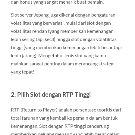
dan bonus yang sangat menarik buat pemain.
Slot server Jepang juga dikenal dengan pengaturan
volatilitas yang bervariasi, mulai dari slot dengan
volatilitas rendah (yang memberikan kemenangan
lebih sering tapi kecil) hingga slot dengan volatilitas
tinggi (yang memberikan kemenangan lebih besar tapi
lebih jarang). Mengetahui jenis slot yang kamu
mainkan sangat penting dalam merancang strategi
yang tepat!
2. Pilih Slot dengan RTP Tinggi
RTP (Return to Player) adalah persentase teoritis dari
total taruhan yang kembali ke pemain dalam bentuk
kemenangan. Slot dengan RTP tinggi cenderung
memberikan peluang menang yang lebih besar dalam