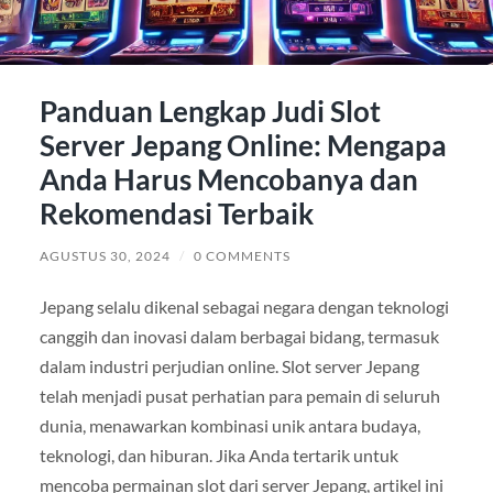
Panduan Lengkap Judi Slot
Server Jepang Online: Mengapa
Anda Harus Mencobanya dan
Rekomendasi Terbaik
AGUSTUS 30, 2024
/
0 COMMENTS
Jepang selalu dikenal sebagai negara dengan teknologi
canggih dan inovasi dalam berbagai bidang, termasuk
dalam industri perjudian online. Slot server Jepang
telah menjadi pusat perhatian para pemain di seluruh
dunia, menawarkan kombinasi unik antara budaya,
teknologi, dan hiburan. Jika Anda tertarik untuk
mencoba permainan slot dari server Jepang, artikel ini