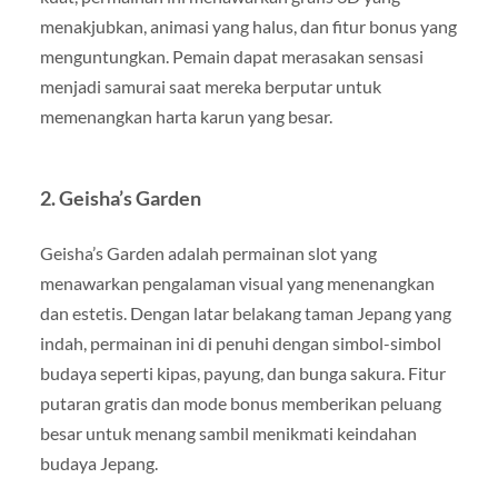
menakjubkan, animasi yang halus, dan fitur bonus yang
menguntungkan. Pemain dapat merasakan sensasi
menjadi samurai saat mereka berputar untuk
memenangkan harta karun yang besar.
2.
Geisha’s Garden
Geisha’s Garden adalah permainan slot yang
menawarkan pengalaman visual yang menenangkan
dan estetis. Dengan latar belakang taman Jepang yang
indah, permainan ini di penuhi dengan simbol-simbol
budaya seperti kipas, payung, dan bunga sakura. Fitur
putaran gratis dan mode bonus memberikan peluang
besar untuk menang sambil menikmati keindahan
budaya Jepang.