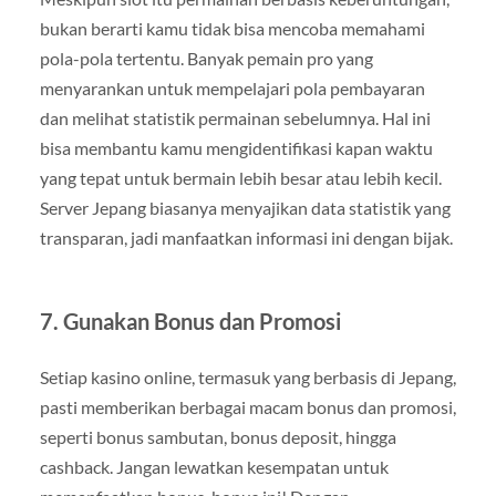
bukan berarti kamu tidak bisa mencoba memahami
pola-pola tertentu. Banyak pemain pro yang
menyarankan untuk mempelajari pola pembayaran
dan melihat statistik permainan sebelumnya. Hal ini
bisa membantu kamu mengidentifikasi kapan waktu
yang tepat untuk bermain lebih besar atau lebih kecil.
Server Jepang biasanya menyajikan data statistik yang
transparan, jadi manfaatkan informasi ini dengan bijak.
7. Gunakan Bonus dan Promosi
Setiap kasino online, termasuk yang berbasis di Jepang,
pasti memberikan berbagai macam bonus dan promosi,
seperti bonus sambutan, bonus deposit, hingga
cashback. Jangan lewatkan kesempatan untuk