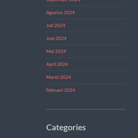
Agustus 2024
Juli 2024
Juni 2024
Mei 2024
April 2024
Maret 2024
Februari 2024
Categories