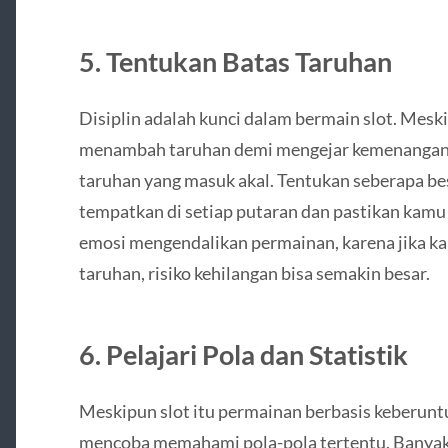
5. Tentukan Batas Taruhan
Disiplin adalah kunci dalam bermain slot. Mes
menambah taruhan demi mengejar kemenangan 
taruhan yang masuk akal. Tentukan seberapa be
tempatkan di setiap putaran dan pastikan kamu
emosi mengendalikan permainan, karena jika 
taruhan, risiko kehilangan bisa semakin besar.
6. Pelajari Pola dan Statistik
Meskipun slot itu permainan berbasis keberuntu
mencoba memahami pola-pola tertentu. Banya