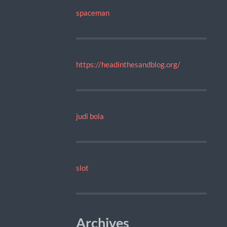
spaceman
https://headinthesandblog.org/
judi bola
slot
Archives