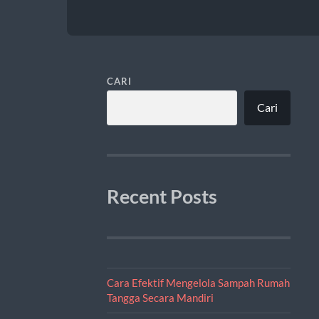
CARI
Cari
Recent Posts
Cara Efektif Mengelola Sampah Rumah
Tangga Secara Mandiri