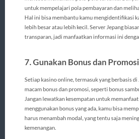
untuk mempelajari pola pembayaran dan meliha
Hal ini bisa membantu kamu mengidentifikasi 
lebih besar atau lebih kecil. Server Jepang bias
transparan, jadi manfaatkan informasi ini denga
7. Gunakan Bonus dan Promosi
Setiap kasino online, termasuk yang berbasis d
macam bonus dan promosi, seperti bonus sambut
Jangan lewatkan kesempatan untuk memanfaat
menggunakan bonus yang ada, kamu bisa mempe
harus menambah modal, yang tentu saja menin
kemenangan.