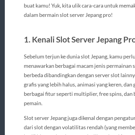
buat kamu! Yuk, kita ulik cara-cara untuk me
dalam bermain slot server Jepang pro!
1. Kenali Slot Server Jepang Pr
Sebelum terjun ke dunia slot Jepang, kamu perl
menawarkan berbagai macam jenis permainan sl
berbeda dibandingkan dengan server slot lainn
grafis yang lebih halus, animasi yang keren, da
berbagai fitur seperti multiplier, free spins, d
pemain.
Slot server Jepang juga dikenal dengan pengatura
dari slot dengan volatilitas rendah (yang memb