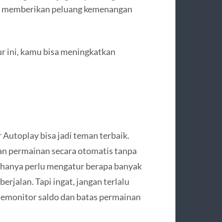
h, memberikan peluang kemenangan
 ini, kamu bisa meningkatkan
 Autoplay bisa jadi teman terbaik.
n permainan secara otomatis tanpa
u hanya perlu mengatur berapa banyak
erjalan. Tapi ingat, jangan terlalu
 memonitor saldo dan batas permainan