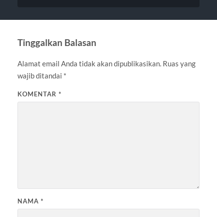
Tinggalkan Balasan
Alamat email Anda tidak akan dipublikasikan.
Ruas yang
wajib ditandai
*
KOMENTAR
*
NAMA
*