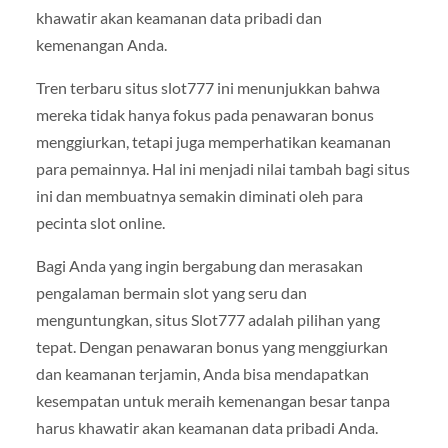
khawatir akan keamanan data pribadi dan
kemenangan Anda.
Tren terbaru situs slot777 ini menunjukkan bahwa
mereka tidak hanya fokus pada penawaran bonus
menggiurkan, tetapi juga memperhatikan keamanan
para pemainnya. Hal ini menjadi nilai tambah bagi situs
ini dan membuatnya semakin diminati oleh para
pecinta slot online.
Bagi Anda yang ingin bergabung dan merasakan
pengalaman bermain slot yang seru dan
menguntungkan, situs Slot777 adalah pilihan yang
tepat. Dengan penawaran bonus yang menggiurkan
dan keamanan terjamin, Anda bisa mendapatkan
kesempatan untuk meraih kemenangan besar tanpa
harus khawatir akan keamanan data pribadi Anda.