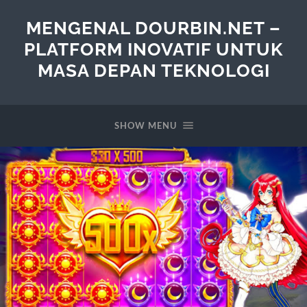
MENGENAL DOURBIN.NET –
PLATFORM INOVATIF UNTUK
MASA DEPAN TEKNOLOGI
SHOW MENU