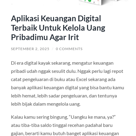
Aplikasi Keuangan Digital
Terbaik Untuk Kelola Uang
Pribadimu Agar Irit
SEPTEMBER 2, 2025
/
0 COMMENTS
Di era digital kayak sekarang, mengatur keuangan
pribadi udah nggak sesulit dulu. Nggak perlu lagi repot
catat pengeluaran di buku atau Excel sekarang ada
banyak aplikasi keuangan digital yang bisa bantu kamu
lebih hemat, lebih sadar pengeluaran, dan tentunya
lebih bijak dalam mengelola uang.
Kalau kamu sering bingung, “Uangku ke mana, ya?”
atau tiba-tiba saldo tinggal recehan padahal baru
gajian, berarti kamu butuh banget aplikasi keuangan