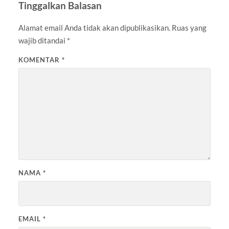
Tinggalkan Balasan
Alamat email Anda tidak akan dipublikasikan.
Ruas yang
wajib ditandai
*
KOMENTAR
*
NAMA
*
EMAIL
*