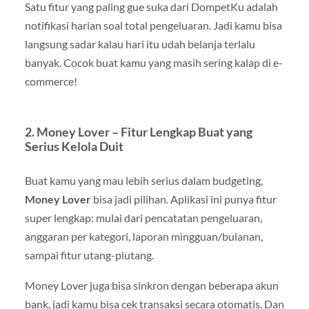
Satu fitur yang paling gue suka dari DompetKu adalah
notifikasi harian soal total pengeluaran. Jadi kamu bisa
langsung sadar kalau hari itu udah belanja terlalu
banyak. Cocok buat kamu yang masih sering kalap di e-
commerce!
2.
Money Lover – Fitur Lengkap Buat yang
Serius Kelola Duit
Buat kamu yang mau lebih serius dalam budgeting,
Money Lover
bisa jadi pilihan. Aplikasi ini punya fitur
super lengkap: mulai dari pencatatan pengeluaran,
anggaran per kategori, laporan mingguan/bulanan,
sampai fitur utang-piutang.
Money Lover juga bisa sinkron dengan beberapa akun
bank, jadi kamu bisa cek transaksi secara otomatis. Dan